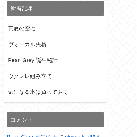
新着記事
真夏の空に
ヴォーカル失格
Pearl Grey 誕生秘話
ウクレレ組み立て
気になる本は買っておく
コメント
Pearl Grey 誕生秘話
に
skywalker86yt