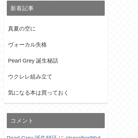
新着記事
真夏の空に
ヴォーカル失格
Pearl Grey 誕生秘話
ウクレレ組み立て
気になる本は買っておく
コメント
Pearl Grey 誕生秘話
に
skywalker86yt