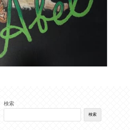
検索
検索