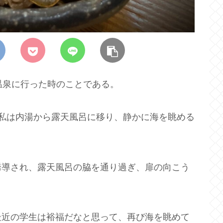
温泉に行った時のことである。
私は内湯から露天風呂に移り、静かに海を眺める
誘導され、露天風呂の脇を通り過ぎ、扉の向こう
最近の学生は裕福だなと思って、再び海を眺めて