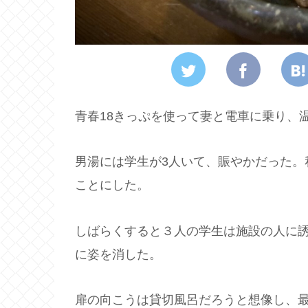
青春18きっぷを使って妻と電車に乗り、
男湯には学生が3人いて、賑やかだった。
ことにした。
しばらくすると３人の学生は施設の人に
に姿を消した。
扉の向こうは貸切風呂だろうと想像し、