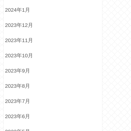
2024年1月
2023年12月
2023年11月
2023年10月
2023年9月
2023年8月
2023年7月
2023年6月