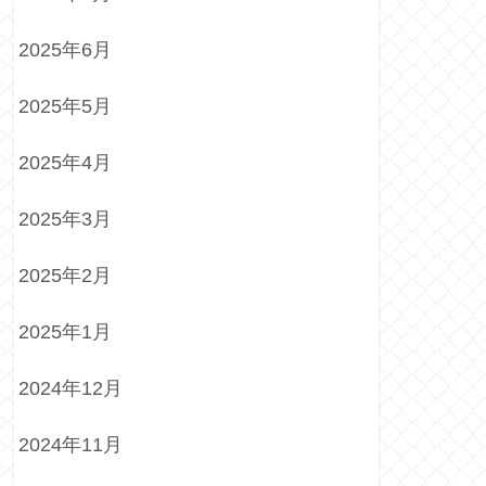
2025年6月
2025年5月
2025年4月
2025年3月
2025年2月
2025年1月
2024年12月
2024年11月