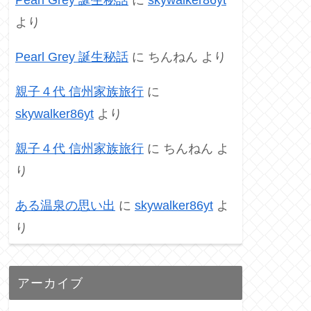
より
Pearl Grey 誕生秘話
に
ちんねん
より
親子４代 信州家族旅行
に
skywalker86yt
より
親子４代 信州家族旅行
に
ちんねん
よ
り
ある温泉の思い出
に
skywalker86yt
よ
り
アーカイブ