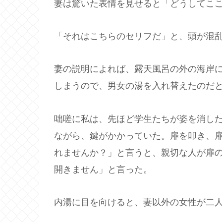
妻は驚いた表情を見せると「どうしてこ
「それはこちらのセリフだ」と、頭が混
妻の説明によれば、露天風呂の外の海岸
しまうので、男女の湯を入れ替えたのだ
咄嗟に私は、先ほど学生たちが姿を消し
ながら、鍵がかかっていた。扉を叩き、
れませんか？」と言うと、親切な人が扉
開きません」と言った。
内湯に目を向けると、妻以外の女性が二