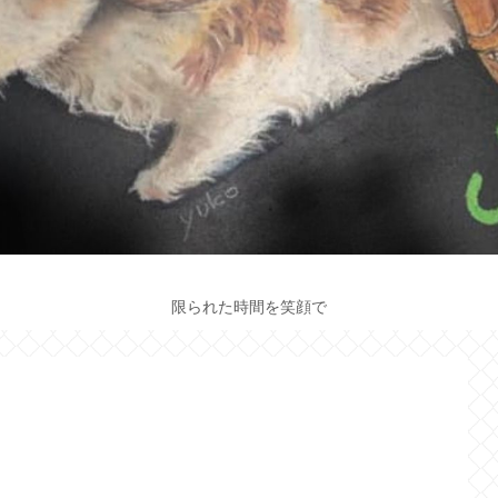
限られた時間を笑顔で