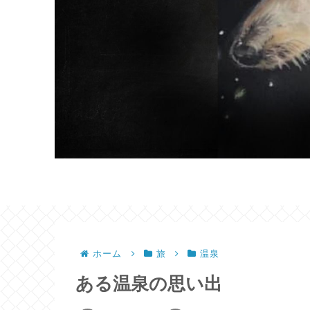
ホーム
旅
温泉
ある温泉の思い出