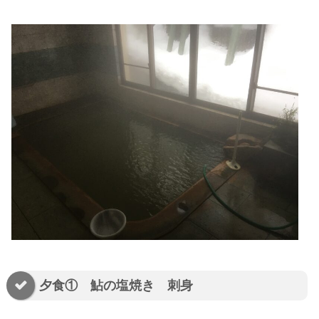
夕食① 鮎の塩焼き 刺身