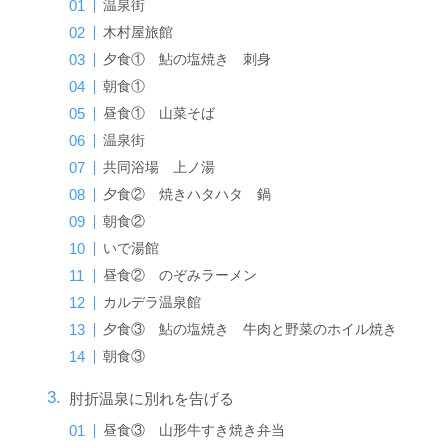
温泉街
木村屋旅館
夕食① 鮎の塩焼き 刺身
朝食①
昼食① 山菜そば
温泉街
共同浴場 上ノ湯
夕食② 焼きハタハタ 鍋
朝食②
いで湯館
昼食② のぞみラーメン
カルデラ温泉館
夕食③ 鮎の塩焼き 牛肉と野菜のホイル焼き
朝食③
肘折温泉に別れを告げる
昼食③ 山形牛すき焼き弁当