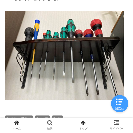
目次へ
DIY・手作り
木工
漆
ホーム
検索
トップ
サイドバー