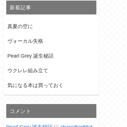
新着記事
真夏の空に
ヴォーカル失格
Pearl Grey 誕生秘話
ウクレレ組み立て
気になる本は買っておく
コメント
Pearl Grey 誕生秘話
に
skywalker86yt