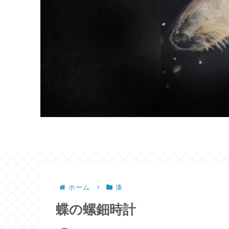
ホーム
漆
蝶の螺鈿時計