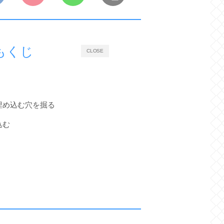
もくじ
CLOSE
埋め込む穴を掘る
込む