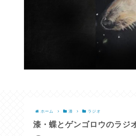
ホーム
漆
ラジオ
漆・蝶とゲンゴロウのラジ