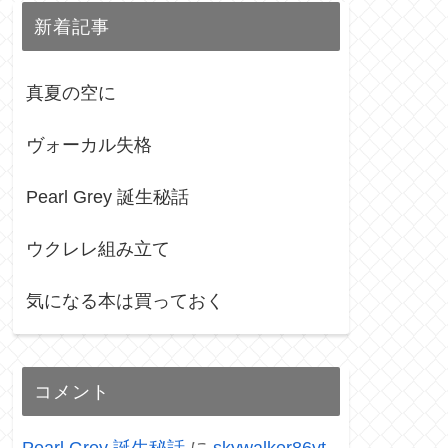
新着記事
真夏の空に
ヴォーカル失格
Pearl Grey 誕生秘話
ウクレレ組み立て
気になる本は買っておく
コメント
Pearl Grey 誕生秘話
に
skywalker86yt