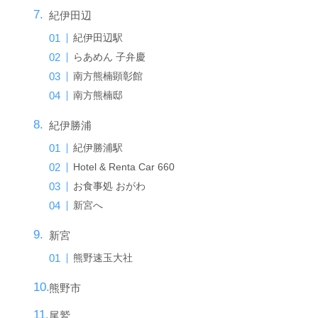
紀伊田辺
紀伊田辺駅
らあめん 子弁慶
南方熊楠顕彰館
南方熊楠邸
紀伊勝浦
紀伊勝浦駅
Hotel & Renta Car 660
お食事処 おがわ
新宮へ
新宮
熊野速玉大社
熊野市
尾鷲