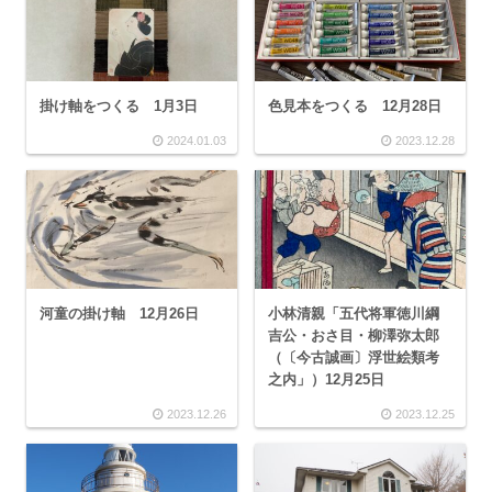
掛け軸をつくる 1月3日
色見本をつくる 12月28日
2024.01.03
2023.12.28
河童の掛け軸 12月26日
小林清親「五代将軍徳川綱
吉公・おさ目・柳澤弥太郎
（〔今古誠画〕浮世絵類考
之内」）12月25日
2023.12.26
2023.12.25