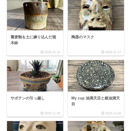
蕎麦釉を土に練り込んだ植
陶器のマスク
木鉢
2025.01.31
2025.01.27
サボテンの引っ越し
My cup 油滴天目と銀油滴天
目
2024.11.03
2024.11.02