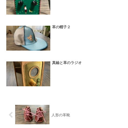
革の帽子２
真鍮と革のラジオ
人形の革靴