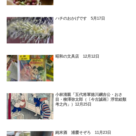
ハチのおかげです 5月17日
昭和の文具店 12月12日
小林清親「五代将軍徳川綱吉公・おさ
目・柳澤弥太郎（〔今古誠画〕浮世絵類
考之内」）12月25日
純米酒 浦霞そぞろ 11月23日