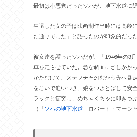
最初は小悪党だったソハが、地下水道に
生還した女の子は映画制作当時には高齢
た通りでした」と語ったのが印象的だっ
彼女達を護ったソハだが、「1946年の3
車を走らせていた。急な斜面にさしかか
かたむけて、ステフチャのむかう先へ暴
をこいで追いつき、娘をつきとばして安
ラックと衝突し、めちゃくちゃに叩きつ
（「
ソハの地下水道
」ロバート・マーシャル