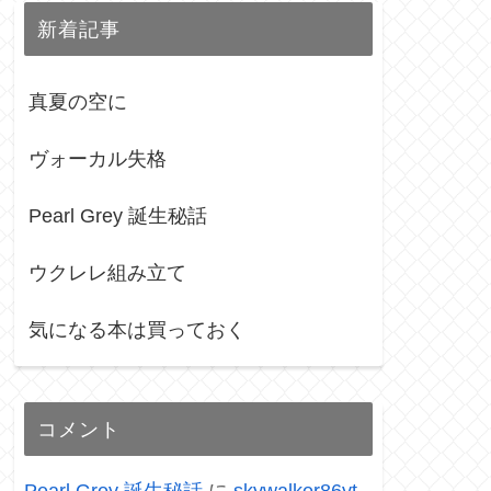
新着記事
真夏の空に
ヴォーカル失格
Pearl Grey 誕生秘話
ウクレレ組み立て
気になる本は買っておく
コメント
Pearl Grey 誕生秘話
に
skywalker86yt