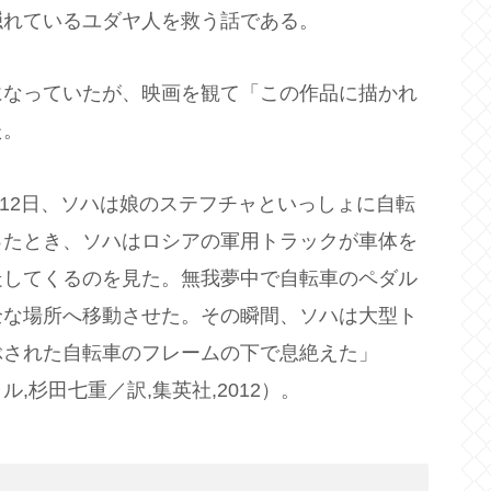
隠れているユダヤ人を救う話である。
になっていたが、映画を観て「この作品に描かれ
た。
月12日、ソハは娘のステフチャといっしょに自転
ったとき、ソハはロシアの軍用トラックが車体を
走してくるのを見た。無我夢中で自転車のペダル
全な場所へ移動させた。その瞬間、ソハは大型ト
ぶされた自転車のフレームの下で息絶えた」
,杉田七重／訳,集英社,2012）。