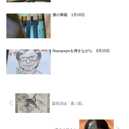
漆の筆箱 1月10日
Depapepeを弾きながら 8月10日
冨田渓仙「鹿ノ図」