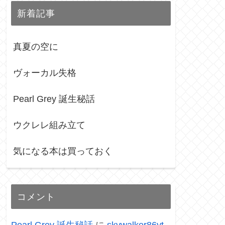
新着記事
真夏の空に
ヴォーカル失格
Pearl Grey 誕生秘話
ウクレレ組み立て
気になる本は買っておく
コメント
Pearl Grey 誕生秘話
に
skywalker86yt