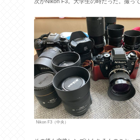
次がNikon F3。大学生の時だった。撮
Nikon F3（中央）