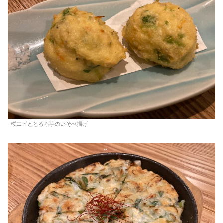
桜エビととろろ芋のいそべ揚げ