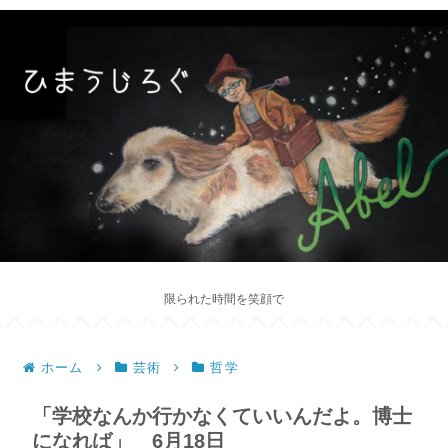
限られた時間を笑顔で
ホーム
芸術
哲学
「学校なんか行かなくていいんだよ。博士
になれば」 6月18日