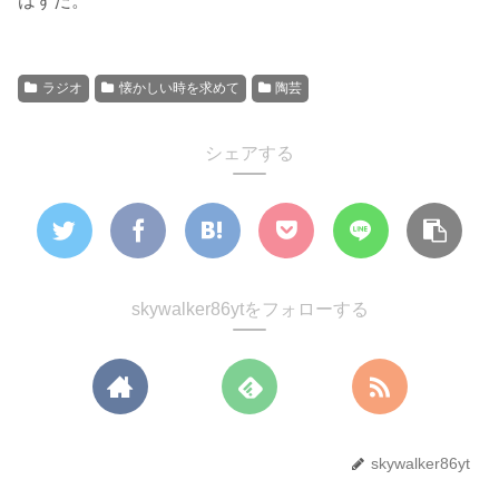
はずだ。
ラジオ
懐かしい時を求めて
陶芸
シェアする
skywalker86ytをフォローする
skywalker86yt