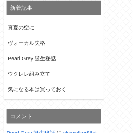
新着記事
真夏の空に
ヴォーカル失格
Pearl Grey 誕生秘話
ウクレレ組み立て
気になる本は買っておく
コメント
Pearl Grey 誕生秘話
に
skywalker86yt