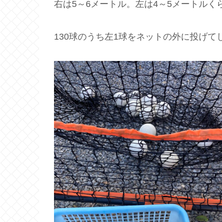
右は5～6メートル。左は4～5メートル
130球のうち左1球をネットの外に投げ