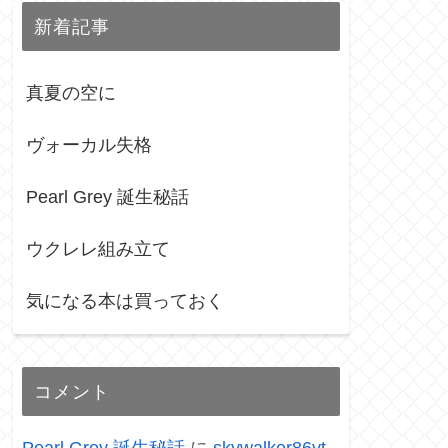
新着記事
真夏の空に
ヴォーカル失格
Pearl Grey 誕生秘話
ウクレレ組み立て
気になる本は買っておく
コメント
Pearl Grey 誕生秘話
に
skywalker86yt