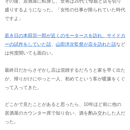
その後、居酒屋に転身し、女将は20代で母親と店を切り
盛りするようになった。「女性の仕事が限られていた時代
ですよ」
若き日の本田宗一郎が近くのモータースを訪れ、サイドカ
ーの試作をしていた話
、
山田洋次監督が店を訪れた話
など
は何度聞いても面白い。
最終日だからさぞかし店は混雑するだろうと家を早く出た
が、帰りがけにやっと一人、初めてという客が暖簾をくぐ
って入ってきた。
どこかで見たことがあると思ったら、10年ほど前に他の
居酒屋のカウンター席で知り合い、酒を酌み交わした人だ
った。