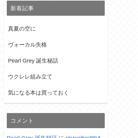
新着記事
真夏の空に
ヴォーカル失格
Pearl Grey 誕生秘話
ウクレレ組み立て
気になる本は買っておく
コメント
Pearl Grey 誕生秘話
に
skywalker86yt